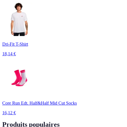
Dri-Fit T-Shirt
18,14
€
Core Run Edt. Half&Half Mid Cut Socks
16,12
€
Produits populaires