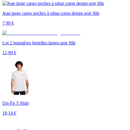
Jean large cargo poches à rabat coton denim noir fille
7,99
€
Lot 2 brassières bretelles larges noir fille
12,99
€
Dri-Fit T-Shirt
18,14
€