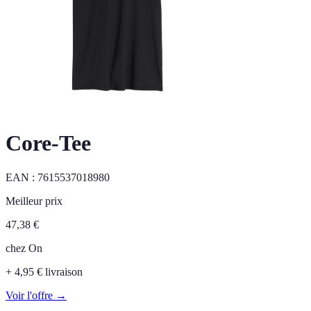
Core-Tee
EAN :
7615537018980
Meilleur prix
47,38
€
chez
On
+ 4,95 € livraison
Voir l'offre →