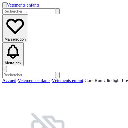
Vetements enfants
Ma sélection
Alerte prix
Accueil
›
Vetements enfants
›
Vêtements enfant
›
Core Run Ultralight L